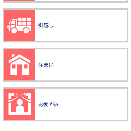
引越し
住まい
お悔やみ