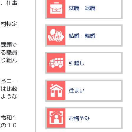
て、仕事
就職・退職
浦村特定
結婚・離婚
が課題で
する職員
取り組ん
引越し
するニー
性は比較
住まい
のような
、令和１
お悔やみ
度の１０