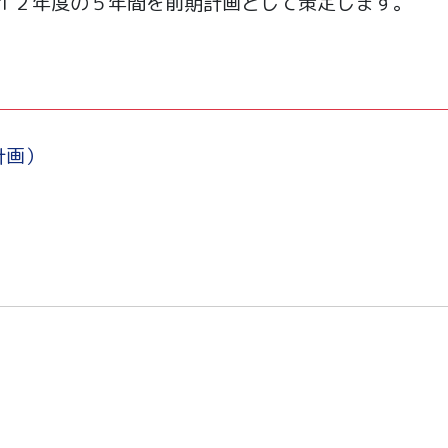
１２年度の５年間を前期計画として策定します。
計画）