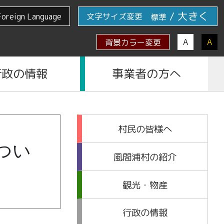
/
大きく
Foreign Language
文字サイズ変更
標準
A
A
背景カラー変更
行政の情報
事業者の方へ
村民の皆様へ
つい
風間浦村の紹介
観光・物産
行政の情報