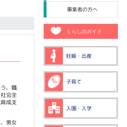
事業者の方へ
くらしのガイド
妊娠・出産
子育て
よう、職
、社会全
代育成支
入園・入学
い、男女