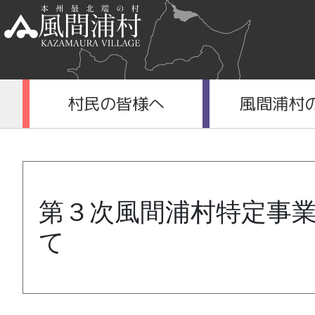
村民の皆様へ
風間浦村
第３次風間浦村特定事
て