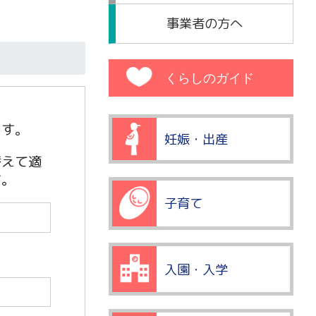
事業者の方へ
くらしのガイド
ます。
妊娠・出産
替えて適
す。
子育て
入園・入学