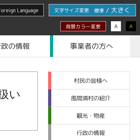
/
大きく
Foreign Language
文字サイズ変更
標準
A
A
背景カラー変更
行政の情報
事業者の方へ
村民の皆様へ
扱い
風間浦村の紹介
観光・物産
行政の情報