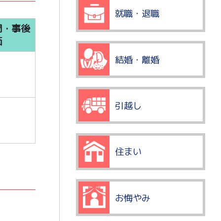
就職・退職
間・事後
価
結婚・離婚
引越し
住まい
お悔やみ