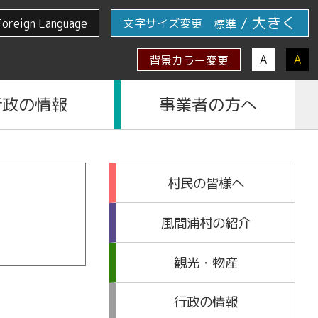
/
大きく
Foreign Language
文字サイズ変更
標準
A
A
背景カラー変更
行政の情報
事業者の方へ
村民の皆様へ
風間浦村の紹介
観光・物産
行政の情報