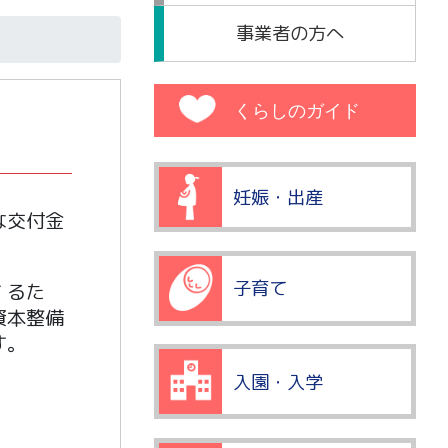
事業者の方へ
くらしのガイド
妊娠・出産
な交付金
子育て
 るた
資本整備
す。
入園・入学