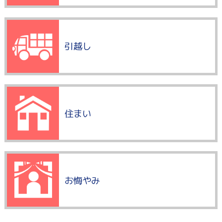
引越し
住まい
お悔やみ