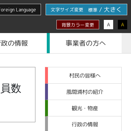
/
大きく
Foreign Language
文字サイズ変更
標準
A
A
背景カラー変更
行政の情報
事業者の方へ
村民の皆様へ
職員数
風間浦村の紹介
観光・物産
行政の情報