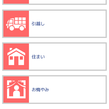
引越し
住まい
お悔やみ