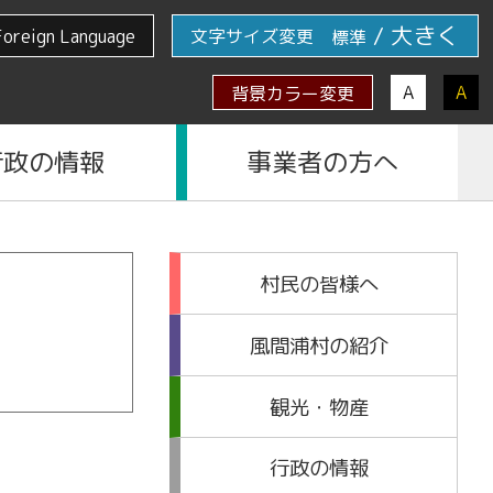
/
大きく
Foreign Language
文字サイズ変更
標準
A
A
背景カラー変更
行政の情報
事業者の方へ
村民の皆様へ
風間浦村の紹介
観光・物産
行政の情報