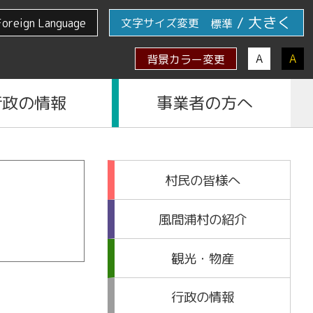
/
大きく
Foreign Language
文字サイズ変更
標準
A
A
背景カラー変更
行政の情報
事業者の方へ
村民の皆様へ
風間浦村の紹介
観光・物産
行政の情報