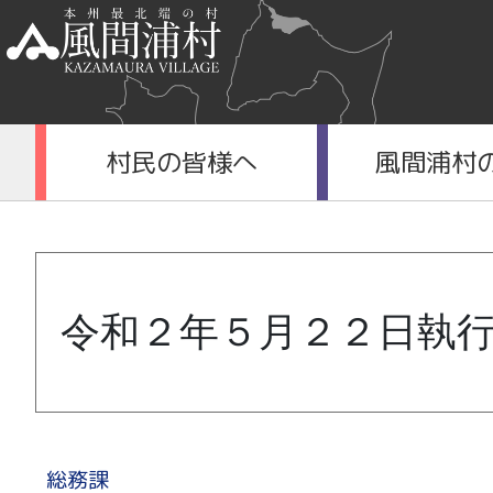
村民の皆様へ
風間浦村
令和２年５月２２日執
総務課