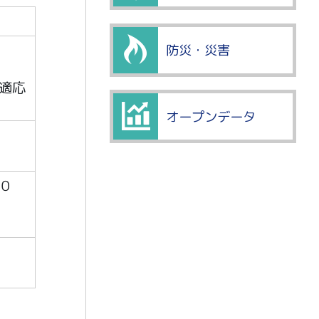
防災・災害
適応
オープンデータ
０