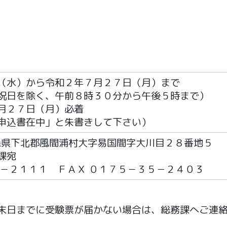
（水）から令和２年７月２７日（月）まで
祝日を除く、午前８時３０分から午後５時まで）
月２７日（月）必着
申込書在中」と朱書きして下さい）
青森県下北郡風間浦村大字易国間字大川目２８番地５
課宛
５－２１１１ ＦＡＸ ０１７５－３５－２４０３
末日までに受験票が届かない場合は、総務課へご連