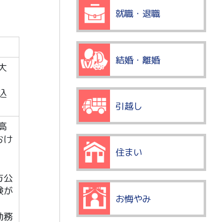
就職・退職
結婚・離婚
大
込
引越し
高
おけ
住まい
方公
験が
お悔やみ
勤務