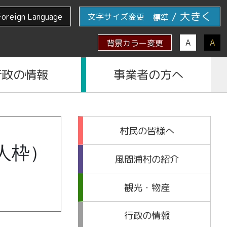
/
大きく
Foreign Language
文字サイズ変更
標準
A
A
背景カラー変更
行政の情報
事業者の方へ
村民の皆様へ
人枠）
風間浦村の紹介
観光・物産
行政の情報