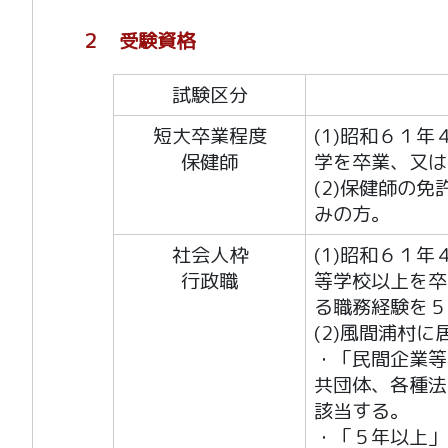
２ 受験資格
試験区分
短大卒業程度
(1)昭和６１
保健師
学を卒業、又は
(2)保健師の
みの方。
社会人枠
(1)昭和６１
行政職
等学校以上を卒
る職務経験を５
(2)風間浦村
・「民間企業等
共団体、各種法
該当する。
・「５年以上」