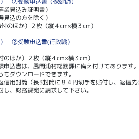
師）
②受験申込書（保健師）
卒業見込み証明書）
得見込の方を除く）
付のほか）２枚（縦４cm×横３cm）
職）
②受験申込書(行政職）
のほか）２枚（縦４cm×横３cm）
験申込書は、風間浦村総務課に備え付けてあります
らもダウンロードできます。
返信用封筒（長3封筒に８４円切手を貼付し、返信先
封し、総務課宛に請求して下さい。