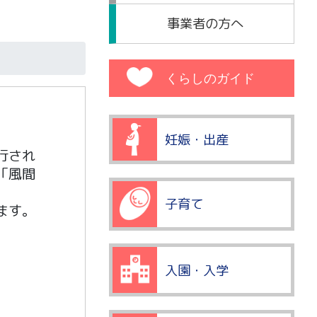
事業者の方へ
くらしのガイド
妊娠・出産
行され
「風間
子育て
ます。
入園・入学