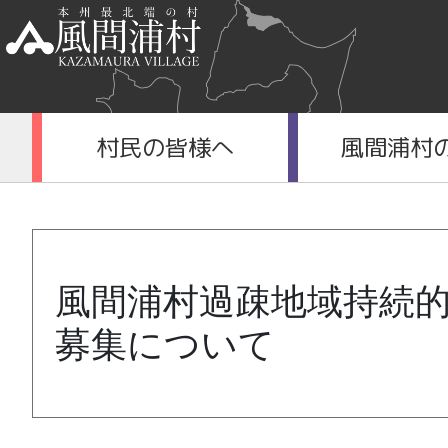
村民の皆様へ
風間浦村
風間浦村過疎地域持続
募集について