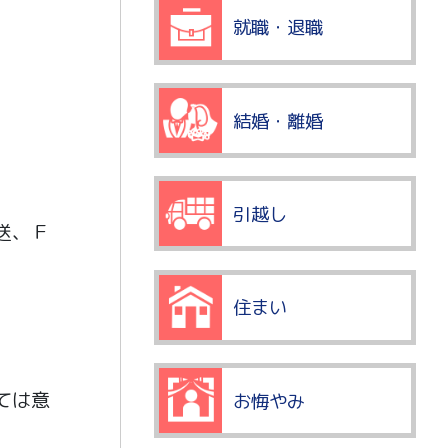
就職・退職
結婚・離婚
引越し
送、Ｆ
住まい
ては意
お悔やみ