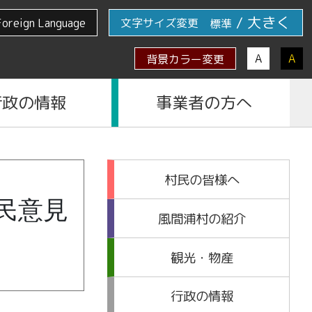
/
大きく
Foreign Language
文字サイズ変更
標準
A
A
背景カラー変更
行政の情報
事業者の方へ
村民の皆様へ
民意見
風間浦村の紹介
観光・物産
行政の情報