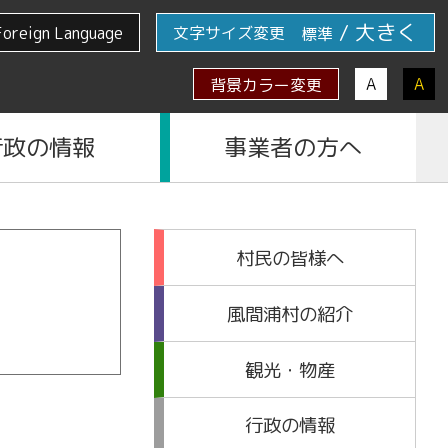
/
大きく
Foreign Language
文字サイズ変更
標準
A
A
背景カラー変更
行政の情報
事業者の方へ
村民の皆様へ
風間浦村の紹介
観光・物産
行政の情報