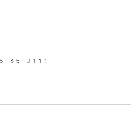
５－３５－２１１１