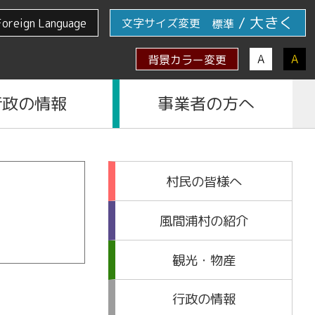
/
大きく
Foreign Language
文字サイズ変更
標準
A
A
背景カラー変更
行政の情報
事業者の方へ
村民の皆様へ
風間浦村の紹介
観光・物産
行政の情報