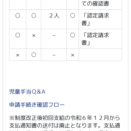
ての確認書
○
○
２人
○
「認定請求
書」
○
×
–
○
「認定請求
書」
×
○
–
×
児童手当Ｑ&Ａ
申請手続き確認フロー
※制度改正後初回支給の令和６年１２月から
支払通知書の送付は廃止となります。支払通