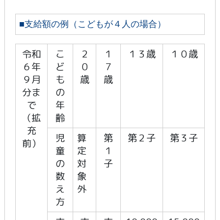
■支給額の例（こどもが４人の場合）
令和
こ
２
１
１３歳
１０歳
６年
ど
０
７
９月
も
歳
歳
分ま
の
で
年
（拡
齢
充
児
算
第
第２子
第３子
前）
童
定
１
の
対
子
数
象
え
外
方