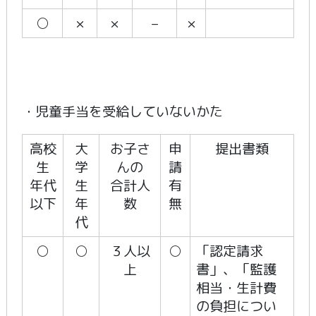
○
×
×
–
×
・児童手当を受給していないかた
高校
大
お子さ
申
提出書類
生
学
んの
請
年代
生
合計人
有
以下
年
数
無
代
○
○
３人以
○
「認定請求
上
書」、「監護
相当・生計費
の負担につい