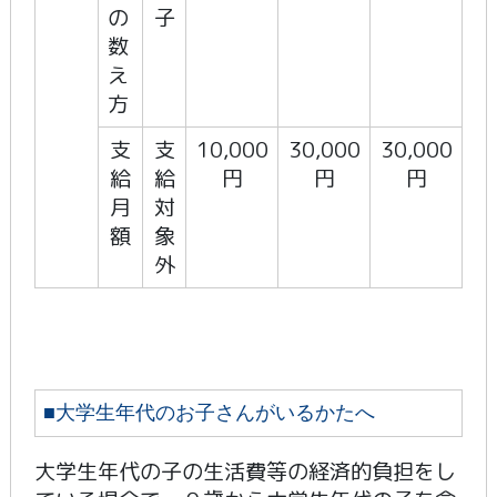
の
子
数
え
方
支
支
10,000
30,000
30,000
給
給
円
円
円
月
対
額
象
外
■大学生年代のお子さんがいるかたへ
大学生年代の子の生活費等の経済的負担をし