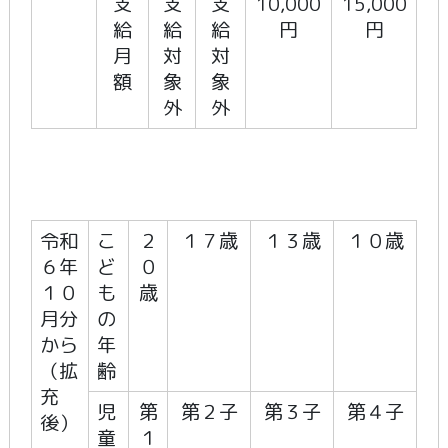
支
支
支
10,000
15,000
給
給
給
円
円
月
対
対
額
象
象
外
外
令和
こ
２
１７歳
１３歳
１０歳
６年
ど
０
１０
も
歳
月分
の
から
年
（拡
齢
充
児
第
第２子
第３子
第４子
後）
童
１