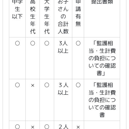
中学
高
大
お子
申
提出書類
生
校
学
さん
請
以下
生
生
の
有
年
年
合計
無
代
代
人数
○
○
○
3人
○
「監護相
以上
当・生計費
の負担につ
いての確認
書」
○
×
○
３人
○
「監護相
以上
当・生計費
の負担につ
いての確認
書
○
×
○
２人
×