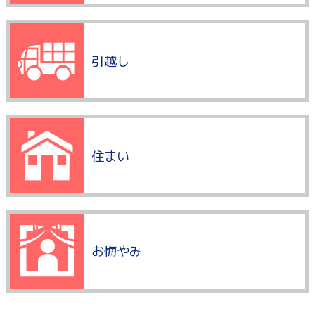
引越し
住まい
お悔やみ