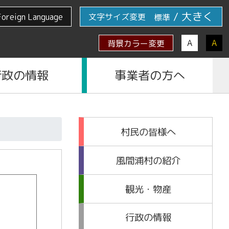
/
大きく
Foreign Language
文字サイズ変更
標準
A
A
背景カラー変更
行政の情報
事業者の方へ
村民の皆様へ
風間浦村の紹介
観光・物産
行政の情報