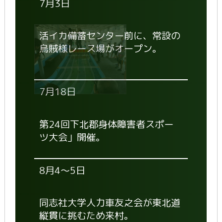
7月3日
活イカ備蓄センター前に、常設の
烏賊様レース場がオープン。
7月18日
第24回下北郡身体障害者スポー
ツ大会」開催。
8月4～5日
同志社大学人力車友之会が東北道
縦貫に挑むため来村。