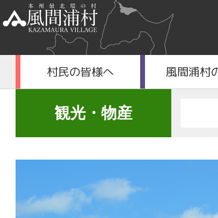
村民の皆様へ
風間浦村
観光・物産