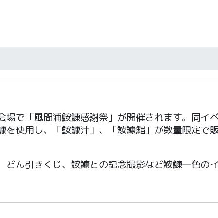
会場で「風間浦鮟鱇感謝祭」が開催されます。同イ
鱇を使用し、「鮟鱇汁」、「鮟鱇鮨」が数量限定で
、どん引きくじ、鮟鱇との記念撮影など鮟鱇一色の