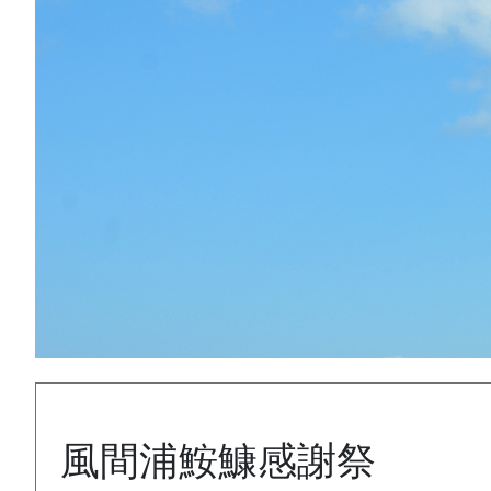
風間浦鮟鱇感謝祭