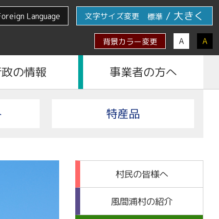
/
大きく
Foreign Language
文字サイズ変更
標準
A
A
背景カラー変更
行政の情報
事業者の方へ
ト
特産品
村民の皆様へ
風間浦村の紹介