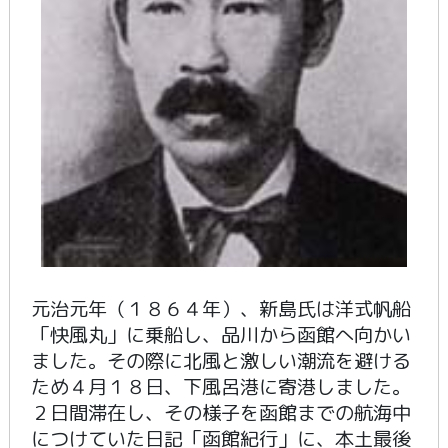
元治元年（１８６４年）、新島氏は洋式帆船
「快風丸」に乗船し、品川から函館へ向かい
ました。その際に北風と激しい潮流を避ける
ため４月１８日、下風呂港に寄港しました。
２日間滞在し、その様子を函館までの航海中
につけていた日記「函館紀行」に、本土最後