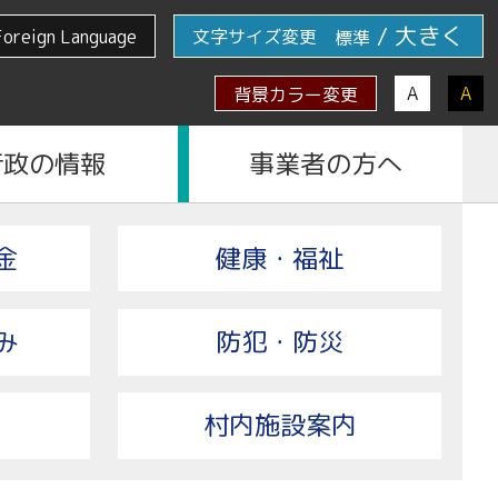
/
大きく
Foreign Language
文字サイズ変更
標準
A
A
背景カラー変更
行政の情報
事業者の方へ
金
健康・福祉
み
防犯・防災
村内施設案内