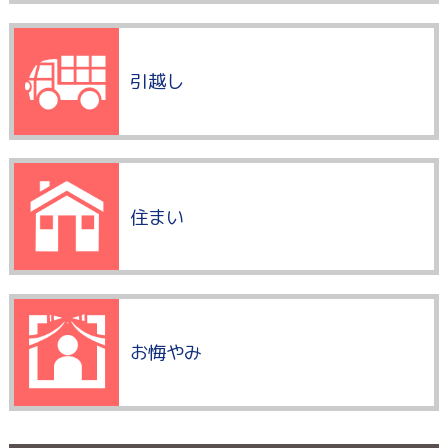
引越し
住まい
お悔やみ