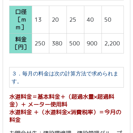
口径
［ｍ
13
20
25
40
50
ｍ］
料金
250
380
500
900
2,200
［円］
３．毎月の料金は次の計算方法で求められま
す。
水道料金＝基本料金＋（超過水量×超過料
金）＋ メーター使用料
水道料金 ＋（水道料金×消費税率）＝今月の
料金