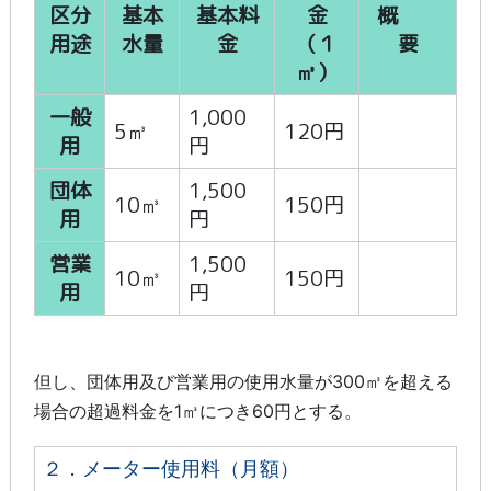
区分
基本
基本料
金
概
用途
水量
金
（１
要
㎥）
一般
1,000
5㎥
120円
用
円
団体
1,500
10㎥
150円
用
円
営業
1,500
10㎥
150円
用
円
但し、団体用及び営業用の使用水量が300㎥を超える
場合の超過料金を1㎥につき60円とする。
２．メーター使用料（月額）