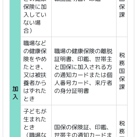
保険に加
保
入してい
課
ない場
合）
職場など
の健康保
職場の健康保険の離脱
税
険をやめ
証明書、印鑑、世帯主
務
たとき、
と国保に加入される方
国
又は被扶
の通知カードまたは個
保
養者から
人番号カード、来庁者
課
加
はずれた
の身分証明書
入
とき
子どもが
生まれた
税
とき
国保の保険証、印鑑、
務
（職場な
世帯主の通知カードま