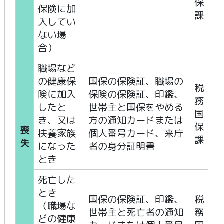
保
保険に加
課
入してい
ない場
合）
職場など
の健康保
国保の保険証、職場の
税
険に加入
保険の保険証、印鑑、
務
したと
世帯主と国保をやめる
国
き、又は
方の通知カードまたは
保
喪
扶養家族
個人番号カード、来庁
課
失
になった
者の身分証明書
とき
死亡した
とき
国保の保険証、印鑑、
税
（職場な
世帯主と死亡者の通知
務
どの健康