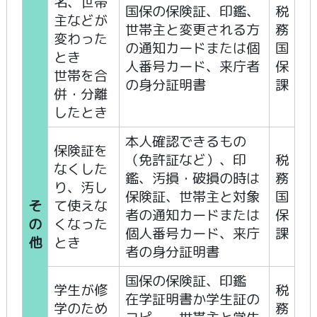
名、世帯
国保の保険証、印鑑、
税
主などが
世帯主と変更される方
務
変わった
の通知カードまたは個
国
とき
人番号カード、来庁者
保
世帯を合
の身分証明書
課
併・分離
したとき
本人確認できるもの
保険証を
（免許証など）、印
税
なくした
鑑、汚損・破損の時は
務
り、汚し
保険証、世帯主と対象
国
そ
て使えな
者の通知カードまたは
保
の
くなった
個人番号カード、来庁
課
他
とき
者の身分証明書
国保の保険証、印鑑
学生が修
税
在学証明書か学生証の
学のため
務