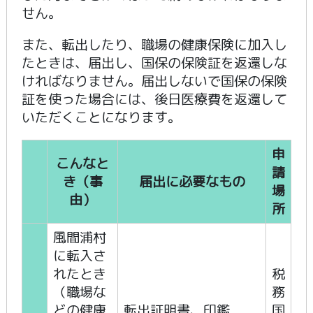
せん。
また、転出したり、職場の健康保険に加入し
たときは、届出し、国保の保険証を返還しな
ければなりません。届出しないで国保の保険
証を使った場合には、後日医療費を返還して
いただくことになります。
申
こんなと
請
き（事
届出に必要なもの
場
由）
所
風間浦村
に転入さ
れたとき
税
（職場な
務
どの健康
転出証明書、印鑑
国