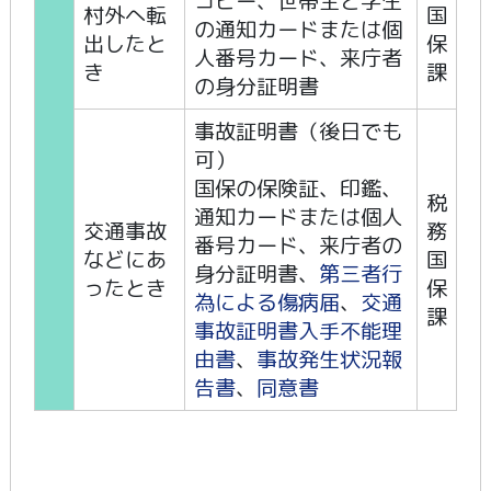
コピー、世帯主と学生
村外へ転
国
の通知カードまたは個
出したと
保
人番号カード、来庁者
き
課
の身分証明書
事故証明書（後日でも
可）
国保の保険証、印鑑、
税
通知カードまたは個人
交通事故
務
番号カード、来庁者の
などにあ
国
身分証明書、
第三者行
ったとき
保
為による傷病届
、
交通
課
事故証明書入手不能理
由書
、
事故発生状況報
告書
、
同意書