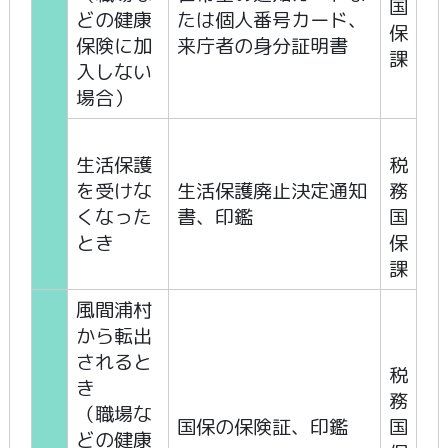
国
どの健康
たは個人番号カード、
保
保険に加
来庁者の身分証明書
課
入しない
場合）
生活保護
税
を受けな
生活保護廃止決定通知
務
くなった
書、印鑑
国
とき
保
課
風間浦村
から転出
されると
税
き
務
（職場な
国保の保険証、印鑑
国
どの健康