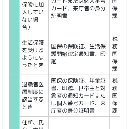
カードまたは個人番号
国
保険に加
カード、来庁者の身分
保
入してい
証明書
課
ない場
合）
税
生活保護
国保の保険証、生活保
務
を受ける
護開始決定通知書、印
国
ようにな
鑑
保
ったとき
課
国保の保険証、年金証
税
退職者医
書、印鑑、世帯主と対
務
療制度に
象者の通知カードまた
国
該当する
は個人番号カード、来
保
とき
庁者の身分証明書
課
住所、氏