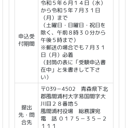
令和５年６月１４日（水）
から令和５年７月３１日
（月）まで
（土曜日・日曜日・祝日を
除く、午前８時３０分から
申込受
午後５時まで）
付期間
※郵送の場合でも７月３１
日（月）必着
（封筒の表に「受験申込書
在中」と朱書きして下さ
い）
〒039－4502 青森県下北
郡風間浦村大字易国間字大
川目２８番地５
提出
風間浦村役場 総務課宛
先・問
電 話 ０１７５－３５－２
合先
１１１