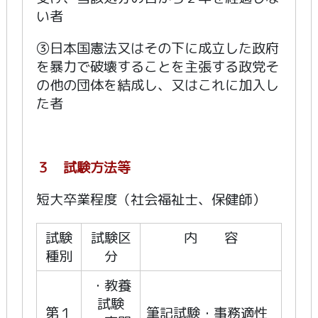
い者
③日本国憲法又はその下に成立した政府
を暴力で破壊することを主張する政党そ
の他の団体を結成し、又はこれに加入し
た者
３ 試験方法等
短大卒業程度（社会福祉士、保健師）
試験
試験区
内 容
種別
分
・教養
試験
第１
筆記試験・事務適性