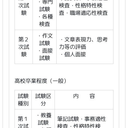
・専門
次試
検査・性格特性検
試験
験
査・職場適応性検査
・各種
検査
・作文
第２
・文章表現力、思考
試験
次試
力等の評価
・面接
験
・個人面接
試験
高校卒業程度（一般）
試験
試験区
内 容
種別
分
・教養
第１
筆記試験・事務適性
試験
次試
検査・性格特性検