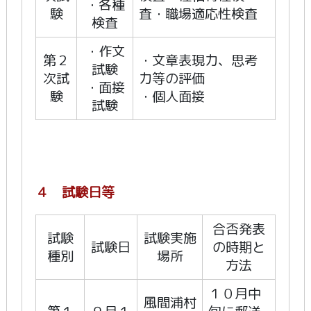
・各種
験
査・職場適応性検査
検査
・作文
第２
・文章表現力、思考
試験
次試
力等の評価
・面接
験
・個人面接
試験
４ 試験日等
合否発表
試験
試験実施
試験日
の時期と
種別
場所
方法
１０月中
風間浦村