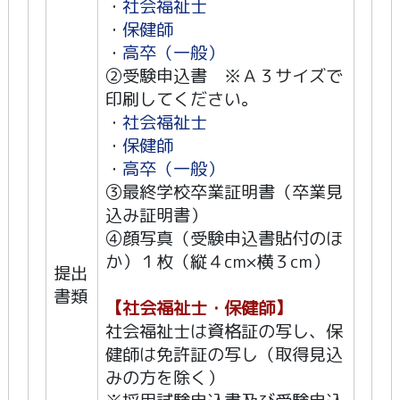
・
社会福祉士
・
保健師
・
高卒（一般）
②受験申込書 ※Ａ３サイズで
印刷してください。
・
社会福祉士
・
保健師
・
高卒（一般）
③最終学校卒業証明書（卒業見
込み証明書）
④顔写真（受験申込書貼付のほ
か）１枚（縦４cm×横３cm）
提出
書類
【社会福祉士・保健師】
社会福祉士は資格証の写し、保
健師は免許証の写し（取得見込
みの方を除く）