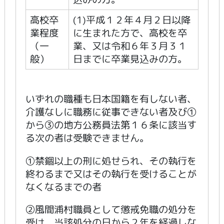
高校卒
(1)平成１２年４月２日以降
業程度
に生まれた方で、高校を卒
（一
業、又は令和６年３月３１
般）
日までに卒業見込みの方。
いずれの職種も日本国籍を有しない者、
介護なしに職務に従事できない者及び①
から③の地方公務員法第１６条に該当す
る次の者は受験できません。
①禁錮以上の刑に処せられ、その執行を
終わるまで又はその執行を受けることが
なくなるまでの者
②風間浦村職員として懲戒免職の処分を
受け、当該処分の日から２年を経過しな