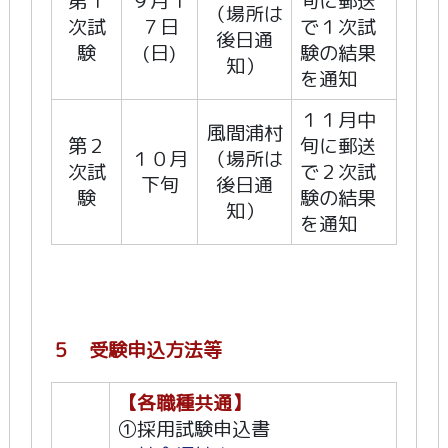
第１
９月１
旬に郵送
（場所は
次試
７日
で１次試
後日通
験
(日)
験の結果
知）
を通知
１１月中
風間浦村
第２
旬に郵送
１０月
（場所は
次試
で２次試
下旬
後日通
験
験の結果
知）
を通知
５ 受験申込方法等
【各職種共通】
①採用試験申込書