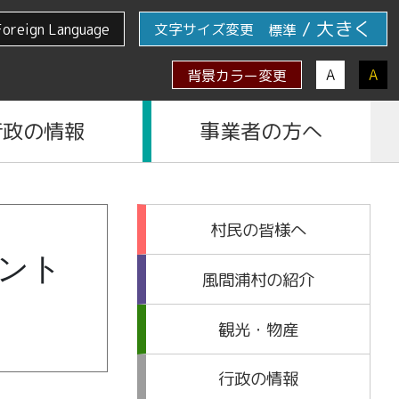
/
大きく
Foreign Language
文字サイズ変更
標準
A
A
背景カラー変更
行政の情報
事業者の方へ
村民の皆様へ
ント
風間浦村の紹介
観光・物産
行政の情報