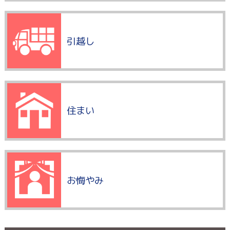
引越し
住まい
お悔やみ