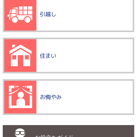
引越し
住まい
お悔やみ